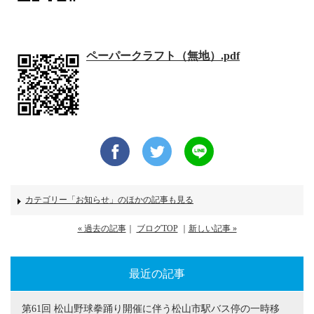
.
ペーパークラフト（無地）.pdf
facebook
twitter
line
カテゴリー「お知らせ」のほかの記事も見る
« 過去の記事
｜
ブログTOP
｜
新しい記事 »
最近の記事
第61回 松山野球拳踊り開催に伴う松山市駅バス停の一時移